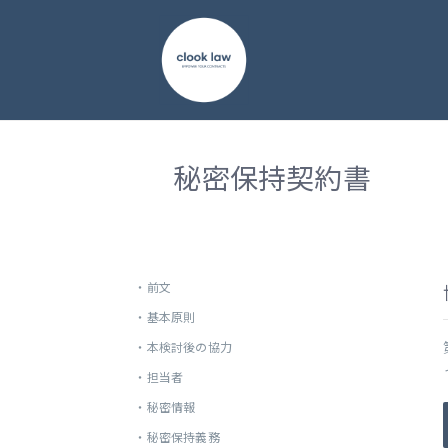
秘密保持契約書
・
前文
・
基本原則
・
本検討後の協力
・
担当者
・
秘密情報
・
秘密保持義務