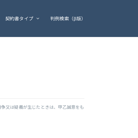
契約書タイプ
判例検索（β版）
紛争又は疑義が生じたときは、甲乙誠意をも