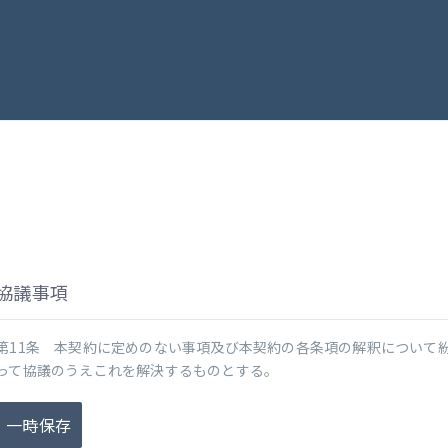
協議事項
第11条 本契約に定めのない事項及び本契約の各条項の解釈について
って協議のうえこれを解決するものとする。
一時保存