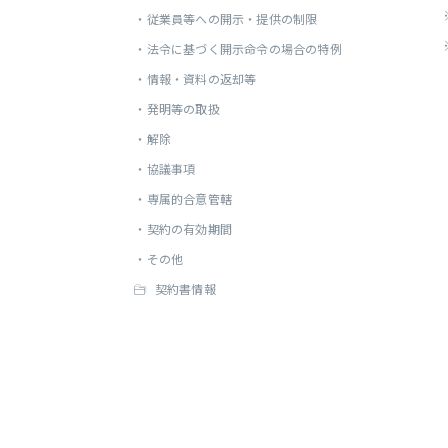
・
従業員等への開示・提供の制限
・
法令に基づく開示命令の場合の特例
・
情報・資料の返却等
・
発明等の取扱
・
解除
・
協議事項
・
専属的合意管轄
・
契約の有効期間
・
その他
契約書情報