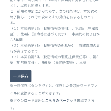
とし、以後も同様とする。
２ 前項の規定にかかわらず、次の各条項は、本契約の
終了後も、それぞれ次のとおり効力を有するものとす
る。
（１）本契約第2条（秘密情報の使用）、第3条（守秘義
務）、第4条（法令等に基づく開示）：本契約の終了日か
ら5年間
（２）本契約第7条（秘密情報の返却等）：当該義務の履
行が完了するまで
（３）本契約第6条（秘密情報の瑕疵担保責任等）、第8
条（知的財産権）、第9 条（損害賠償等）、本条
一時保存
※一時保存ボタンを押すと、保存した条項をワードファ
イルに変換することができます。
※ダウンロード履歴は
こちらのページ
から確認できま
す。