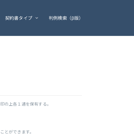
契約書タイプ
判例検索（β版）
押印の上各１通を保有する。
ることができます。