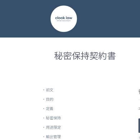
秘密保持契約書
・
前文
・
目的
・
定義
・
秘密保持
・
用途限定
・
輸出管理