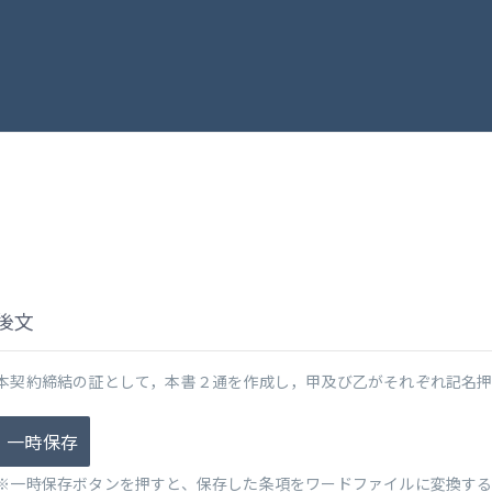
後文
本契約締結の証として，本書２通を作成し，甲及び乙がそれぞれ記名
一時保存
※一時保存ボタンを押すと、保存した条項をワードファイルに変換す