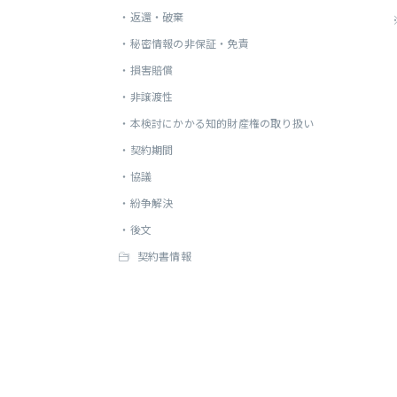
・
返還・破棄
・
秘密情報の非保証・免責
・
損害賠償
・
非譲渡性
・
本検討にかかる知的財産権の取り扱い
・
契約期間
・
協議
・
紛争解決
・
後文
契約書情報