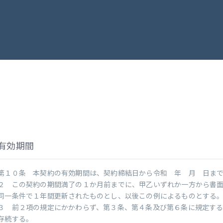
有効期間
第１０条 本契約の有効期間は、契約締結日から令和 年 月 日ま
２ この契約の期間満了の１か月前までに、甲乙いずれか一方から書
同一条件で１年間更新されたものとし、以後この例によるものとする
３ 前２項の規定にかかわらず、第３条、第４条及び第６条に規定す
存続する。