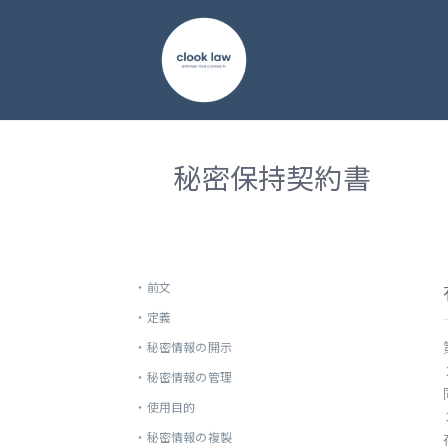
秘密保持契約書
・
前文
・
定義
・
秘密情報の開示
・
秘密情報の管理
・
使用目的
・
秘密情報の複製