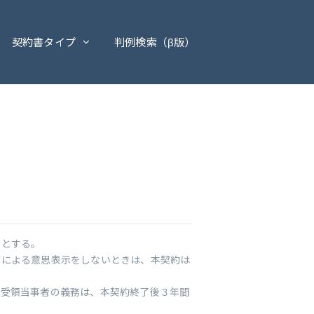
契約書タイプ
判例検索（β版）
でとする。
面による意思表示をしないときは、本契約は
。
る受領当事者の義務は、本契約終了後３年間