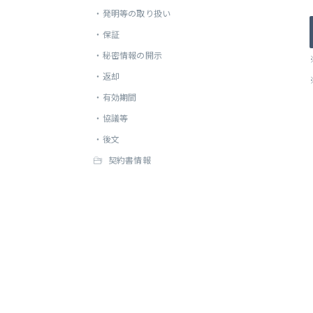
・
発明等の取り扱い
・
保証
・
秘密情報の開示
・
返却
・
有効期間
・
協議等
・
後文
契約書情報