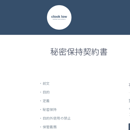
秘密保持契約書
・
前文
・
目的
・
定義
・
秘密保持
・
目的外使用の禁止
・
保管義務