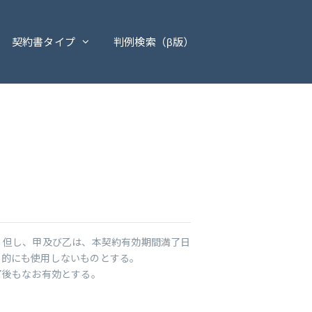
契約書タイプ
判例検索（β版）
但し、甲及び乙は、本契約有効期間満了日
的にも使用しないものとする。
了後もなお有効とする。