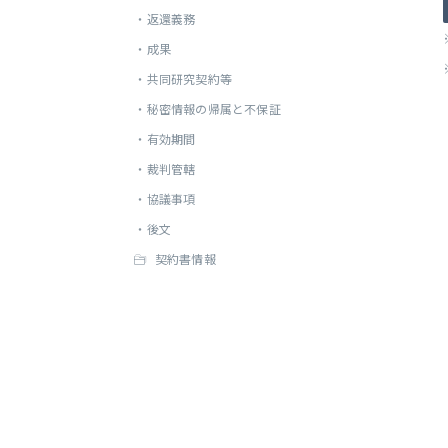
・
返還義務
・
成果
・
共同研究契約等
・
秘密情報の帰属と不保証
・
有効期間
・
裁判管轄
・
協議事項
・
後文
契約書情報