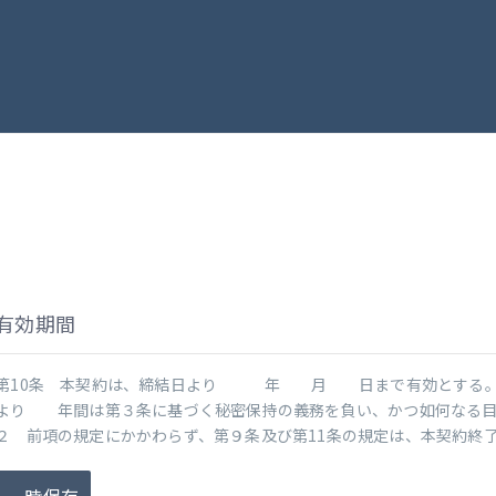
有効期間
第10条 本契約は、締結日より 年 月 日まで有効とする。
より 年間は第３条に基づく秘密保持の義務を負い、かつ如何なる目
２ 前項の規定にかかわらず、第９条及び第11条の規定は、本契約終