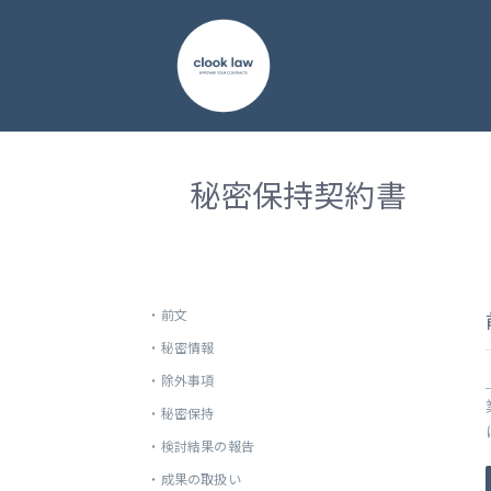
秘密保持契約書
・
前文
・
秘密情報
・
除外事項
・
秘密保持
・
検討結果の報告
・
成果の取扱い