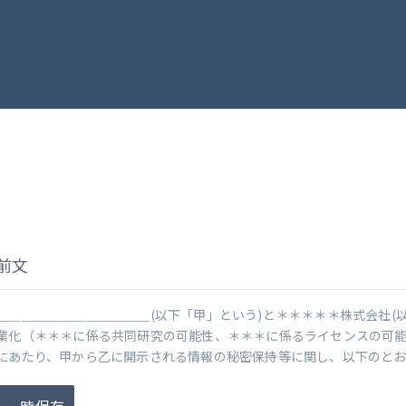
前文
＿＿＿＿＿＿＿＿＿＿＿＿(以下「甲」という)と＊＊＊＊＊株式会社(
業化（＊＊＊に係る共同研究の可能性、＊＊＊に係るライセンスの可
にあたり、甲から乙に開示される情報の秘密保持等に関し、以下のと