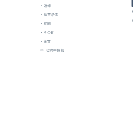
・
返却
・
損害賠償
・
期間
・
その他
・
後文
契約書情報