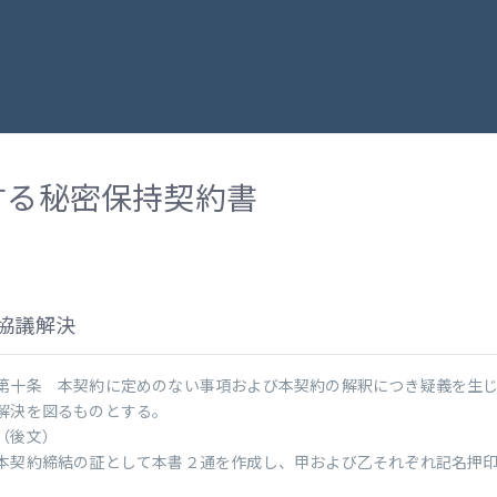
する秘密保持契約書
協議解決
第十条 本契約に定めのない事項および本契約の解釈につき疑義を生
解決を図るものとする。
（後文）
本契約締結の証として本書２通を作成し、甲および乙それぞれ記名押印