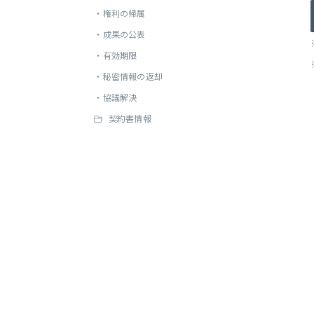
・
権利の帰属
・
成果の公表
・
有効期限
・
秘密情報の返却
・
協議解決
契約書情報