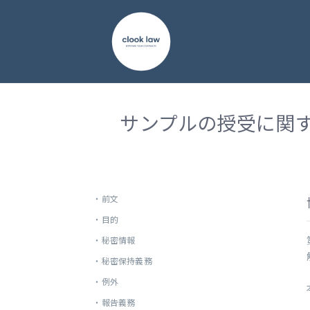
サンプルの授受に関
・
前文
・
目的
・
秘密情報
・
秘密保持義務
・
例外
・
報告義務