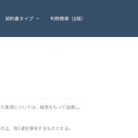
契約書タイプ
判例検索（β版）
じた事項については、誠意をもって協議し、
の上、各1通を保有するものとする。