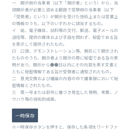
一 開示側の当事者（以下「開示者」という）から、当
該開示者が必要と認める範囲で受領側の当事者（以下
「受領者」という）が開示を受けた技術上または営業上
の情報のうち、以下のいずれかに該当するもの。
イ 紙、電子媒体、試料等の交付、郵送、電子メールの
送信等、提供の媒体および手段を問わず、秘密である旨
を表示して提供されたもの。
ロ 口頭、デモンストレーション等、無形にて開示され
たもののうち、開示者より開示の際に秘密である旨の表
明があり、開示から●●日以内にその内容を表す文書と
ともに秘密情報である旨が受領者に通知されたもの。
二 意見交換および議論の内容の中で議事録において秘
密情報とされたもの。
三 第一号または前号に基づき発生した発明、考案、ノ
ウハウ等の技術的成果。
一時保存
※一時保存ボタンを押すと、保存した条項をワードファ