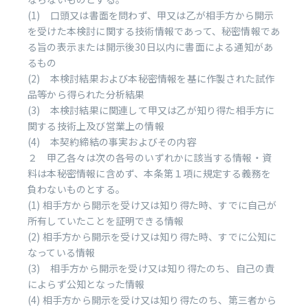
(1) 口頭又は書面を問わず、甲又は乙が相手方から開示
を受けた本検討に関する技術情報であって、秘密情報であ
る旨の表示または開示後30日以内に書面による通知があ
るもの
(2) 本検討結果および本秘密情報を基に作製された試作
品等から得られた分析結果
(3) 本検討結果に関連して甲又は乙が知り得た相手方に
関する技術上及び営業上の情報
(4) 本契約締結の事実およびその内容
２ 甲乙各々は次の各号のいずれかに該当する情報・資
料は本秘密情報に含めず、本条第１項に規定する義務を
負わないものとする。
(1) 相手方から開示を受け又は知り得た時、すでに自己が
所有していたことを証明できる情報
(2) 相手方から開示を受け又は知り得た時、すでに公知に
なっている情報
(3) 相手方から開示を受け又は知り得たのち、自己の責
によらず公知となった情報
(4) 相手方から開示を受け又は知り得たのち、第三者から