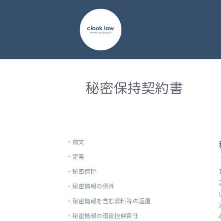
秘密保持契約書
・
前文
・
定義
・
秘密保持
・
秘密情報の例外
・
秘密情報を含む資料等の返還
・
秘密情報の瑕疵担保責任