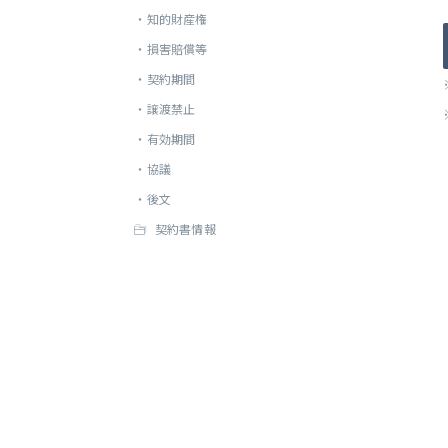
・
知的財産権
・
損害賠償等
・
契約期間
・
譲渡禁止
・
有効期間
・
協議
・
後文
契約書情報