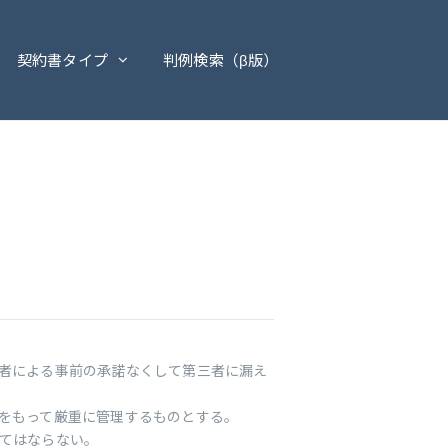
契約書タイプ
判例検索（β版）
示者による事前の承諾なくして第三者に漏え
務をもって厳重に管理するものとする。
してはならない。