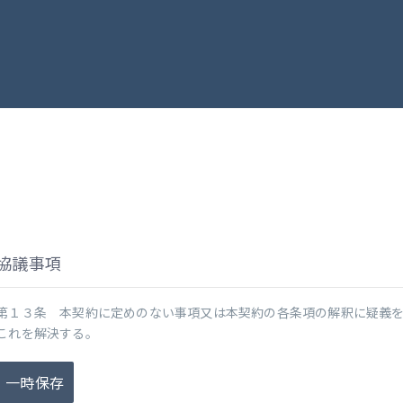
協議事項
第１３条 本契約に定めのない事項又は本契約の各条項の解釈に疑義
これを解決する。
一時保存