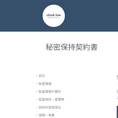
秘密保持契約書
・
前文
・
秘密情報
・
秘密情報の開示
・
秘密保持・管理等
・
目的外使用禁止
・
発明・考案