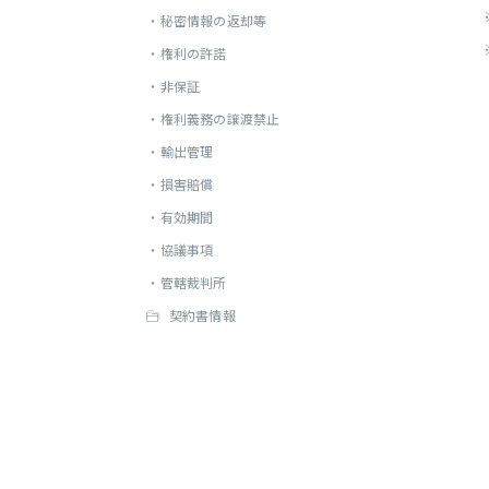
・
秘密情報の返却等
・
権利の許諾
・
非保証
・
権利義務の譲渡禁止
・
輸出管理
・
損害賠償
・
有効期間
・
協議事項
・
管轄裁判所
契約書情報