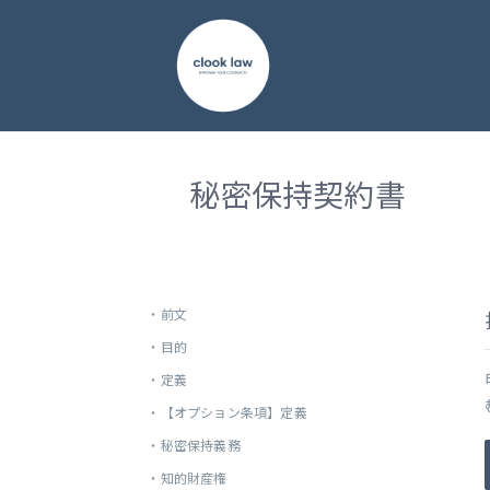
秘密保持契約書
・
前文
・
目的
・
定義
・
【オプション条項】定義
・
秘密保持義務
・
知的財産権