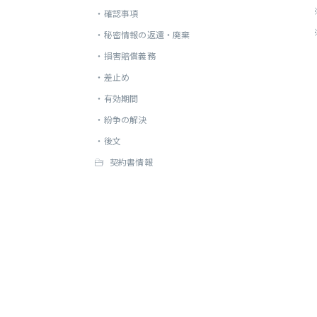
・
確認事項
・
秘密情報の返還・廃棄
・
損害賠償義務
・
差止め
・
有効期間
・
紛争の解決
・
後文
契約書情報