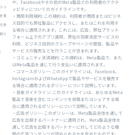
や、Facebookやその他のMeta製品での利用者のアクテ
ションを行う手段の提供:
ィビティについてのガイドラインです。
を発見するための支援:
・商用利用規約: この規約は、利用者が商用またはビジネ
ス目的でも弊社製品にアクセスし、またはこれを利用す
為の撲滅、および利用者コミ...
る場合に適用されます。これには、広告、弊社プラット
とした先進技術の使用と開発...
フォーム上でのアプリ運用、弊社の効果測定サービスの
利用、ビジネス目的のグループやページの管理、製品や
サービスの販売などを行うことが含まれます。
:
・コミュニティ決済規約: この規約は、Meta製品で、また
はMeta製品を通じて行う支払いに適用されます。
・コマースポリシー: このガイドラインは、Facebook、
InstagramおよびWhatsAppで製品やサービスを販売す
る場合に適用されるポリシーについて説明しています。
・音楽ガイドライン: このガイドラインは、あらゆるMeta
製品で音楽を含むコンテンツを投稿またはシェアする場
合に適用されるポリシーについて説明しています。
・広告ポリシー: このポリシーは、Meta製品全体を通して
広告を出稿するパートナーに適用され、Meta製品全体を
通して広告を出稿するパートナーに対してどのような種
類の広告コンテンツが認められるかを定めたものです。