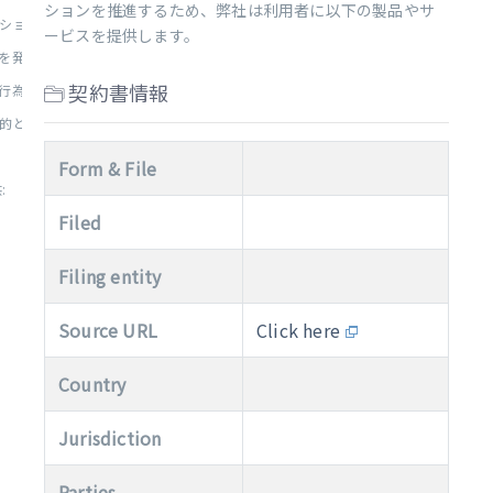
ションを推進するため、弊社は利用者に以下の製品やサ
ションを行う手段の提供:
ービスを提供します。
を発見するための支援:
契約書情報
為の撲滅、および利用者コミ...
とした先進技術の使用と開発...
Form & File
:
Filed
Filing entity
Source URL
Click here
Country
Jurisdiction
Parties