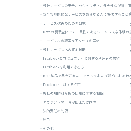
・
弊社サービスの安全、セキュリティ、保全性の促進、有害
・
安全で機能的なサービスをあらゆる人に提供することを目
・
サービス改善のための研究:
・
Metaの製品全体での一貫性のあるシームレスな体験の提
・
サービスへの確実なアクセスの実現:
・
弊社サービスへの資金援助
・
Facebookとコミュニティに対する利用者の誓約
・
Facebookを利用できる方
・
Meta製品で共有可能なコンテンツおよび認められる行
・
Facebookに対する許可
・
弊社の知的財産権の使用に関する制限
・
アカウントの一時停止または削除
・
法的責任の制限
・
紛争
・
その他