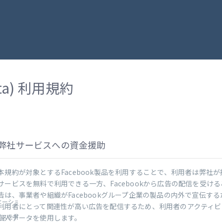
Meta) 利用規約
弊社サービスへの資金援助
本規約が対象とするFacebook製品を利用することで、利用者は弊社が提
サービスを無料で利用できる一方、Facebookから広告の配信を受け
告は、事業者や組織がFacebookグループ企業の製品の内外で宣伝す
ーションを行う手段の提供:
利用者にとって関連性が高い広告を配信するため、利用者のアクティビ
スを発見するための支援:
個人データを使用します。