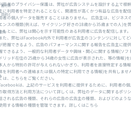
利用者のプライバシー保護は、弊社が広告システムを設計する上で根
行為の撲滅、および利用者コミ...
主に利用者を特定されることなく、関連性が高くかつ有益な広告を配信
的とした先進技術の使用と開発...
用者の個人データを販売することはありません。 広告主は、ビジネス
エンスの種類(例えば、サイクリング好きの18歳から35歳までの人)を
をもとに、弊社は関心を示す可能性のある利用者に広告を配信します
供:
また、弊社はFacebook内外で利用者が広告主のコンテンツに対して
が把握できるよう、広告のパフォーマンスに関する報告を広告主に提供
握できるよう、一般的な利用者データや興味・関心に関する情報(ソフ
ドリッド在住の25歳から34歳の女性に広告が表示された、等の情報)
本人から特別の許可が与えられないかぎり、利用者を直接特定する情報
体を利用者への連絡または個人の特定に利用できる情報)を共有しません。
為
くは、こちらをご覧ください。
Facebookは、上記のサービスを利用者に提供するために、利用者の
の取得方法と利用方法について詳しくは、弊社のデータに関するポリシ
信される広告の種類、それらの広告の広告主の種類、およびどのよう
使用する情報の種類を管理できます。詳しくはこちら