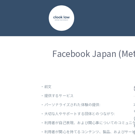
Facebook Japan (
・
前文
・
提供するサービス
・
パーソナライズされた体験の提供:
・
大切な人やサポートする団体とのつながり:
・
利用者が自己表現、および関心事についてのコミュニケ
・
利用者が関心を持てるコンテンツ、製品、およびサービ