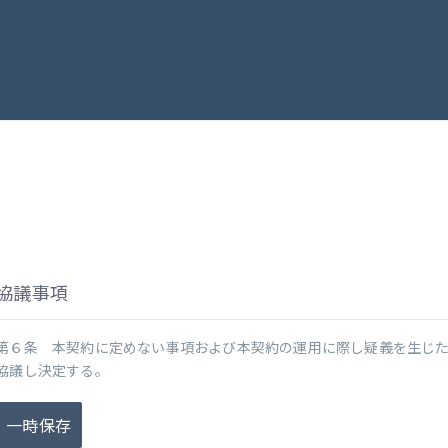
協議事項
第６条 本契約に定めない事項および本契約の運用に際し疑義を生じ
協議し決定する。
一時保存