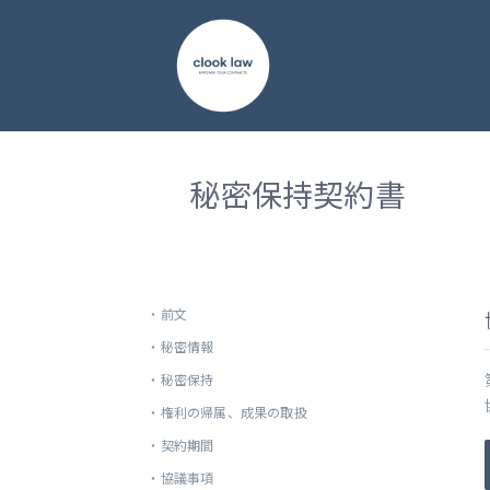
秘密保持契約書
・
前文
・
秘密情報
・
秘密保持
・
権利の帰属、成果の取扱
・
契約期間
・
協議事項