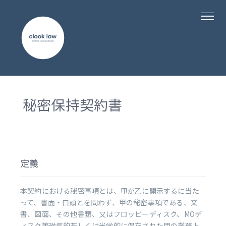
秘密保持契約書
定義
本契約における秘密事項とは、甲が乙に開示するに当た
って、書面・口頭とを問わず、甲の秘密事項である、文
書、図面、その他書類、又はフロッピーディスク、MOデ
ィスク等磁気的若しくは光学的に保存された甲の業務上