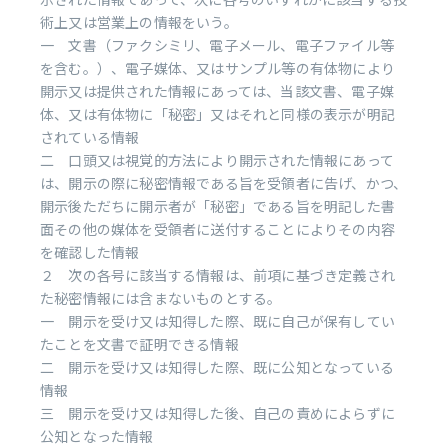
術上又は営業上の情報をいう。
一 文書（ファクシミリ、電子メール、電子ファイル等
を含む。）、電子媒体、又はサンプル等の有体物により
開示又は提供された情報にあっては、当該文書、電子媒
体、又は有体物に「秘密」又はそれと同様の表示が明記
されている情報
二 口頭又は視覚的方法により開示された情報にあって
は、開示の際に秘密情報である旨を受領者に告げ、かつ、
開示後ただちに開示者が「秘密」である旨を明記した書
面その他の媒体を受領者に送付することによりその内容
を確認した情報
２ 次の各号に該当する情報は、前項に基づき定義され
た秘密情報には含まないものとする。
一 開示を受け又は知得した際、既に自己が保有してい
たことを文書で証明できる情報
二 開示を受け又は知得した際、既に公知となっている
情報
三 開示を受け又は知得した後、自己の責めによらずに
公知となった情報