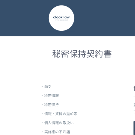
秘密保持契約書
・
前文
・
秘密情報
・
秘密保持
・
情報・資料の返却等
・
個人情報の取扱い
・
実施権の不許諾