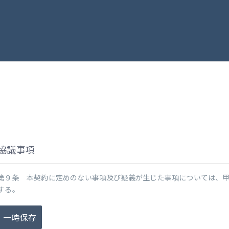
協議事項
第９条 本契約に定めのない事項及び疑義が生じた事項については、
する。
一時保存