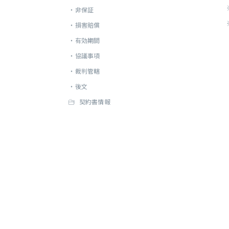
・
非保証
・
損害賠償
・
有効期間
・
協議事項
・
裁判管轄
・
後文
契約書情報