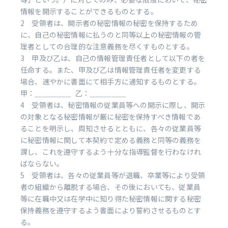
情報を開示することができるものとする。
2 受領者は、開示者の秘密情報の秘密を保持するため
に、自己の秘密情報に払うのと同等以上の秘密情報の管
理者としての合理的な注意義務を尽くすものとする。
3 甲及び乙は、自己の情報管理責任者として以下の者を
任命する。また、甲及び乙は情報管理責任者を変更する
場合、速やかに書面にて相手方に通知するものとする。
甲：＿＿＿＿＿ 乙：＿＿＿＿＿
4 受領者は、秘密情報の従業員等への開示に際し、開示
の対象となる秘密情報が厳に秘密を保持すべき情報であ
ることを明示し、周知させるとともに、各々の従業員等
に秘密情報に関して本契約で定める義務と同等の義務を
課し、これを遵守するよう十分な指導監督を行わなけれ
ばならない。
5 受領者は、各々の従業員等が退職、卒業等により受領
者の組織から離脱する場合、その後においても、従業員
等に在職中又は在学中に知り得た秘密情報に関する秘密
保持義務を遵守するよう書面により誓約させるものとす
る。