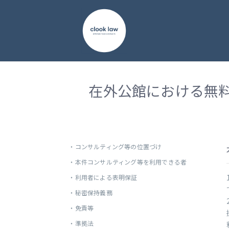
在外公館における無
・
コンサルティング等の位置づけ
・
本件コンサルティング等を利用できる者
・
利用者による表明保証
・
秘密保持義務
・
免責等
・
準拠法