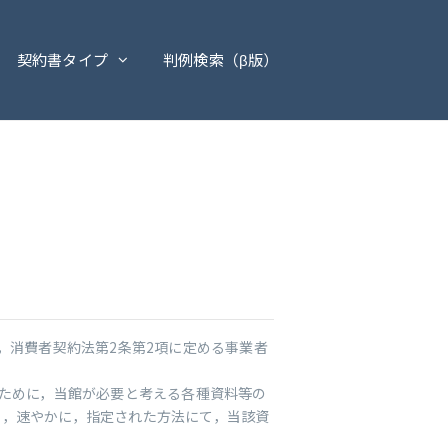
契約書タイプ
判例検索（β版）
，消費者契約法第2条第2項に定める事業者
るために，当館が必要と考える各種資料等の
い，速やかに，指定された方法にて，当該資