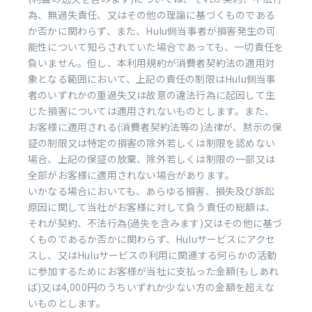
為、無過失責任、又はその他の理論に基づくものである
か否かに関わらず、また、Hulu側当事者が損害発生の可
能性について知らされていた場合であっても、一切責任を
負いません。但し、本利用規約が消費者契約法の適用対
象となる範囲において、上記の責任の制限はHulu側当事
者のいずれかの重過失又は故意の違法行為に起因して生
じた損害については適用されないものとします。また、
お客様に適用される(消費者契約法等の)法律が、黙示の保
証の制限又は特定の損害の除外若しくは制限を認めない
場合、上記の保証の放棄、除外若しくは制限の一部又は
全部がお客様に適用されない場合があります。
いかなる場合においても、あらゆる損害、損失及び訴訟
原因に関して当社がお客様に対して負う責任の総額は、
それが契約、不法行為(過失を含みます)又はその他に基づ
くものであるか否かに関わらず、Huluサービスにアクセ
スし、又はHuluサービスの利用に関連する何らかの活動
に参加するためにお客様が当社に支払った金額(もしあれ
ば)又は4,000円のうちいずれか少ない方の金額を超えな
いものとします。