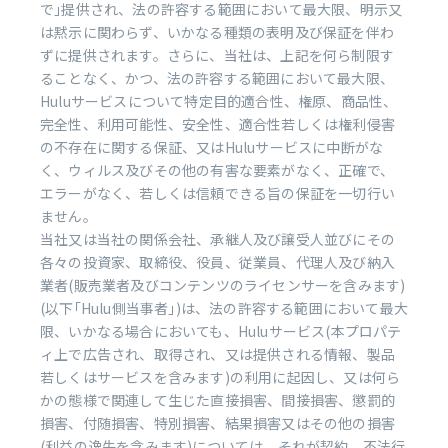
で｣提供され、法の許容する範囲において最大限、明示又
は黙示に関わらず、いかなる種類の表明及び保証を伴わ
ずに提供されます。さらに、当社は、上記を何ら制限す
ることなく、かつ、法の許容する範囲において最大限、
Huluサービスについて特定目的適合性、権原、商品性、
完全性、利用可能性、安全性、適合性若しくは権利侵害
の不存在に関する保証、又はHuluサービスに中断がな
く、ウィルス及びその他の有害な要素がなく、正確で、
エラーがなく、若しくは信頼できる旨の保証を一切行い
ません。
当社又は当社の関係会社、承継人及び譲受人並びにその
各々の投資家、取締役、役員、従業員、代理人及び納入
業者(販売業者及びコンテンツのライセンサーを含みます)
(以下｢Hulu側当事者｣)は、法の許容する範囲において最大
限、いかなる場合においても、Huluサービス(本プロパテ
ィ上で広告され、取得され、又は提供される情報、製品
若しくはサービスを含みます)の利用に起因し、又は何ら
かの態様で関連して生じた直接損害、間接損害、懲罰的
損害、付随損害、特別損害、結果損害又はその他の損害
(利益の逸失を含みます)については、それが契約、不法行