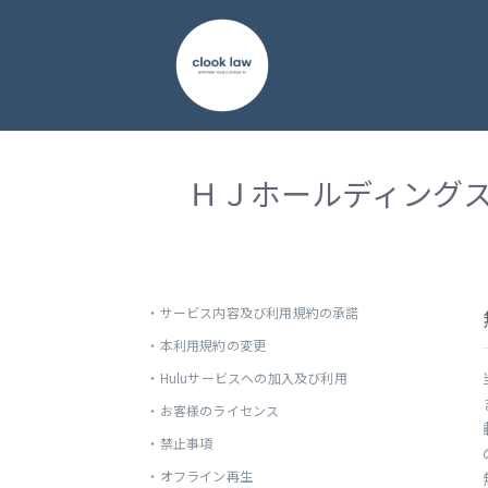
ＨＪホールディングス(
・
サービス内容及び利用規約の承諾
・
本利用規約の変更
・
Huluサービスへの加入及び利用
・
お客様のライセンス
・
禁止事項
・
オフライン再生