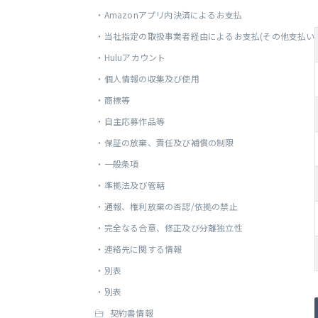
・
Amazonアプリ内決済によるお支払
・
当社指定の取扱事業者経由によるお支払(その他支払い
・
Huluアカウント
・
個人情報の収集及び使用
・
商標等
・
自主応募作品等
・
保証の放棄、責任及び補償の制限
・
一般条項
・
準拠法及び管轄
・
通報、権利放棄の否認/依拠の禁止
・
完全なる合意、修正及び分離独立性
・
連絡先に関する情報
・
別表
・
別表
契約書情報