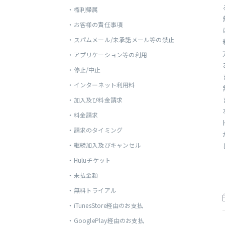
・
権利帰属
・
お客様の責任事項
・
スパムメール/未承諾メール等の禁止
・
アプリケーション等の利用
・
停止/中止
・
インターネット利用料
・
加入及び料金請求
・
料金請求
・
請求のタイミング
・
継続加入及びキャンセル
・
Huluチケット
・
未払金額
・
無料トライアル
・
iTunesStore経由のお支払
・
GooglePlay経由のお支払