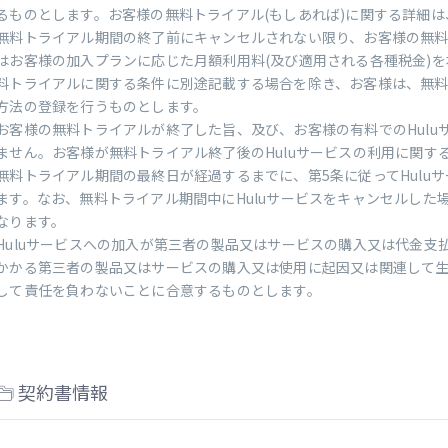
るものとします。お客様の無料トライアル(もしあれば)に関する詳細
無料トライアル期間の終了前にキャンセルされない限り、お客様の無
はお客様の加入プランに応じた月額利用料(及び適用される各種税金)
料トライアルに関する条件に別途記載する場合を除き、お客様は、無
方法の登録を行うものとします。
お客様の無料トライアルが終了した旨、及び、お客様の有料でのHulu
ません。お客様が無料トライアル終了後のHuluサービスの利用に関す
無料トライアル期間の最終日が経過するまでに、第5条に従ってHulu
ます。なお、無料トライアル期間中にHuluサービスをキャンセルした
なります。
Huluサービスへの加入が第三者の製品又はサービスの購入又は代金支
かかる第三者の製品又はサービスの購入又は使用に起因又は関連して
して責任を負わないことに合意するものとします。
契約書情報