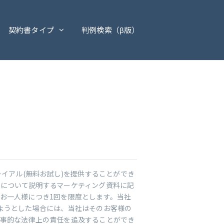
契約書タイプ
判例検索（β版）
ライアル(無料お試し)を提供することができ
について説明するマーケティング資料に記
お一人様につき1回を限度とします。当社
ようとした場合には、当社はそのお客様の
刑事的な法律上の責任を追及することができ