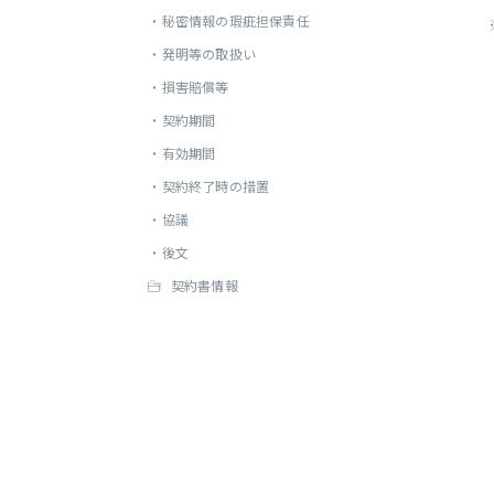
・
秘密情報の瑕疵担保責任
・
発明等の取扱い
・
損害賠償等
・
契約期間
・
有効期間
・
契約終了時の措置
・
協議
・
後文
契約書情報