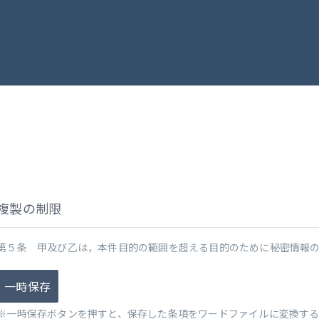
複製の制限
第５条 甲及び乙は，本件目的の範囲を超える目的のために秘密情報
一時保存
※一時保存ボタンを押すと、保存した条項をワードファイルに変換す