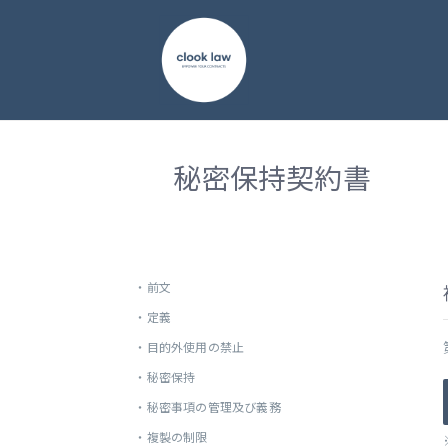
秘密保持契約書
・
前文
・
定義
・
目的外使用の禁止
・
秘密保持
・
秘密事項の管理及び義務
・
複製の制限