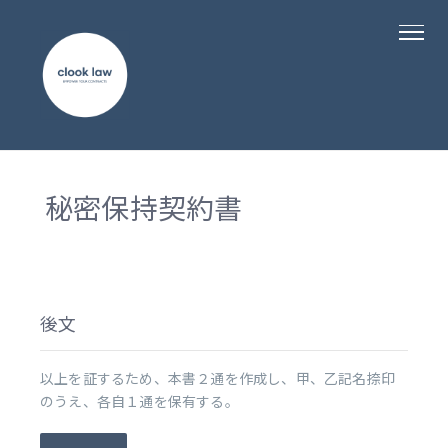
秘密保持契約書
後文
以上を証するため、本書２通を作成し、甲、乙記名捺印
のうえ、各自１通を保有する。