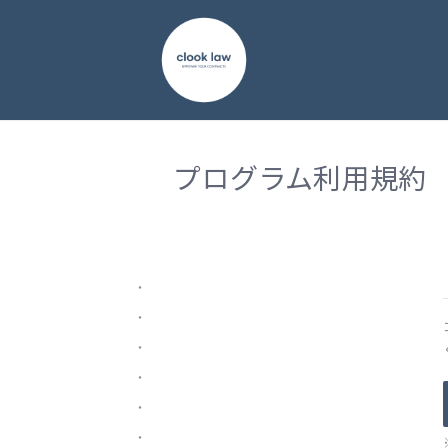
プログラム利用規約
・
・
・
・
・
・