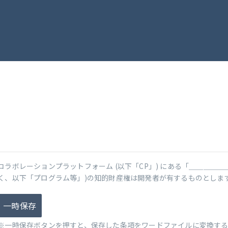
コラボレーションプラットフォーム (以下「CP」) にある「＿＿＿＿＿
く、以下「プログラム等」)の知的財産権は開発者が有するものとしま
一時保存
※一時保存ボタンを押すと、保存した条項をワードファイルに変換す