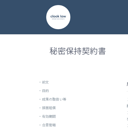
秘密保持契約書
・
前文
・
目的
・
成果の取扱い等
・
損害賠償
・
有効期間
・
合意管轄