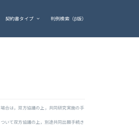
契約書タイプ
判例検索（β版）
た場合は，双方協議の上，共同研究実施の手
について双方協議の上，別途共同出願手続き