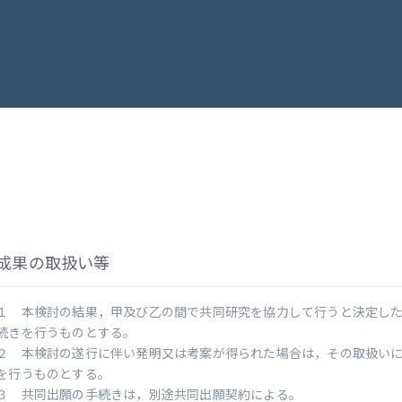
成果の取扱い等
１ 本検討の結果，甲及び乙の間で共同研究を協力して行うと決定し
続きを行うものとする。
２ 本検討の遂行に伴い発明又は考案が得られた場合は，その取扱い
を行うものとする。
３ 共同出願の手続きは，別途共同出願契約による。