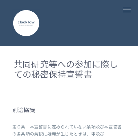
共同研究等への参加に際し
ての秘密保持宣誓書
別途協議
第６条 本宣誓書に定められていない条項及び本宣誓書
の各条項の解釈に疑義が生じたときは、甲及び＿＿＿＿