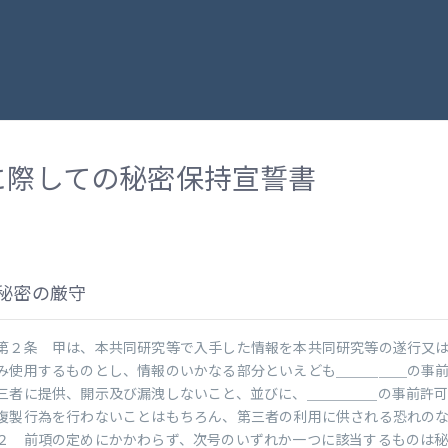
に際しての秘密保持宣誓書
秘密の厳守
第２条 甲は、本共同研究等で入手した情報を本共同研究等の遂行又
み使用するものとし、情報のいかなる部分といえども＿＿＿＿＿の事
三者に提供、開示及び漏洩しないこと、並びに、＿＿＿＿＿の事前許
複製行為を行わないことはもちろん、第三者の利用に供される恐れの
２ 前項の定めにかかわらず、次号のいずれか一つに該当するものは