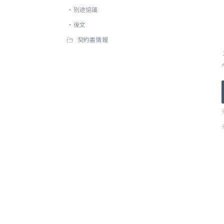
・
別途協議
・
後文
契約書情報