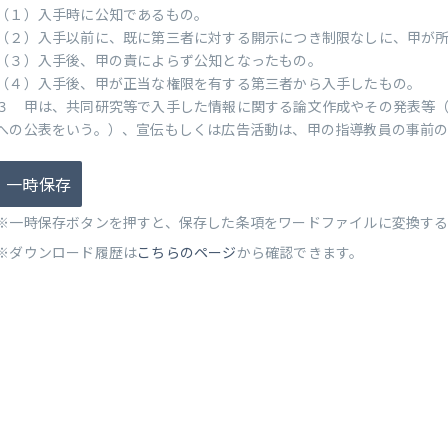
（１）入手時に公知であるもの。
（２）入手以前に、既に第三者に対する開示につき制限なしに、甲が
（３）入手後、甲の責によらず公知となったもの。
（４）入手後、甲が正当な権限を有する第三者から入手したもの。
３ 甲は、共同研究等で入手した情報に関する論文作成やその発表等
への公表をいう。）、宣伝もしくは広告活動は、甲の指導教員の事前
一時保存
※一時保存ボタンを押すと、保存した条項をワードファイルに変換す
※ダウンロード履歴は
こちらのページ
から確認できます。