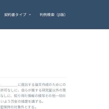
契約書タイプ
判例検索（β版）
は＿＿＿＿＿に提出する論文作成のためにの
前許可なしに、自らが属する研究室以外の第
可なしに、知り得た情報の模写その他一切の
ないよう万全の措置を講ずる。
秘密保持の対象外とする。