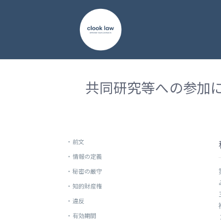
共同研究等への参加
・
前文
・
情報の定義
・
秘密の厳守
・
知的財産権
・
違反
・
有効期間