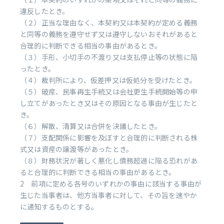
違反したとき。
（２）正当な理由なく、本契約又は本契約が定める義務
と同等の義務を遵守せず又は遵守しないおそれがあると
合理的に判断できる相当の事由があるとき。
（３）手形、小切手の不渡り又は支払停止等の状態に陥
ったとき。
（４）裁判所により、仮差押又は仮処分を受けたとき。
（５）破産、民事再生手続又は会社更生手続開始等の申
し立てがあったとき又はその原因となる事由が生じたと
き。
（６）解散、清算又は合併を決議したとき。
（７）支配関係に影響を及ぼすと合理的に判断される株
式又は資産の譲渡等があったとき。
（８）財務状況が著しく悪化し債務超過に陥る恐れがあ
ると合理的に判断できる相当の事由があるとき。
2 前項に定める各号のいずれかの事由に該当する事由が
生じた当事者は、他方当事者に対して、その旨を速やか
に通知するものとする。