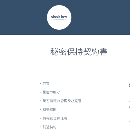
秘密保持契約書
・
前文
・
秘密の厳守
・
秘密情報の管理及び返還
・
有効期間
・
情報管理責任者
・
別途契約