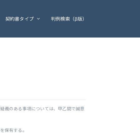
契約書タイプ
判例検索（β版）
に疑義のある事項については、甲乙間で誠意
通を保有する。