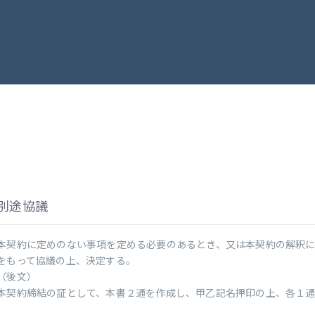
別途協議
本契約に定めのない事項を定める必要のあるとき、又は本契約の解釈
をもって協議の上、決定する。
（後文）
本契約締結の証として、本書２通を作成し、甲乙記名押印の上、各１