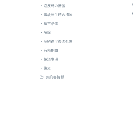
・
違反時の措置
・
事故発生時の措置
・
損害賠償
・
解除
・
契約終了後の処置
・
有効期間
・
協議事項
・
後文
契約書情報