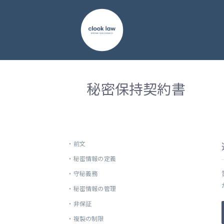
秘密保持契約書
・
前文
・
秘密情報の定義
・
守秘義務
・
秘密情報の管理
・
非保証
・
複製の制限