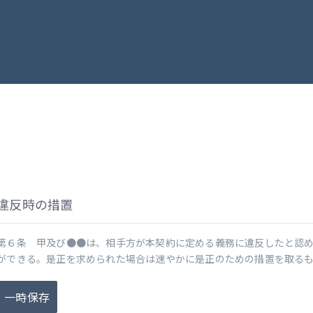
違反時の措置
第６条 甲及び●●は、相手方が本契約に定める義務に違反したと認
ができる。是正を求められた場合は速やかに是正のための措置を取る
一時保存