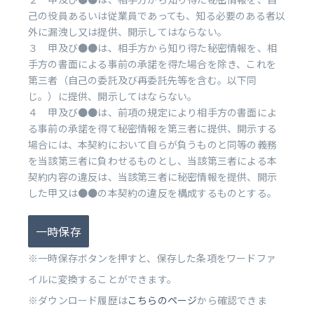
己の役員あるいは従業員であっても、知る必要のある者以
外に漏洩し又は提供、開示してはならない。
３ 甲及び●●は、相手方から知り得た秘密情報を、相
手方の書面による事前の承諾を得た場合を除き、これを
第三者（自己の委託及び再委託先等を含む。以下同
じ。）に提供、開示してはならない。
４ 甲及び●●は、前項の規定により相手方の書面によ
る事前の承諾を得て秘密情報を第三者に提供、開示する
場合には、本契約において自らが負うものと同等の義務
を当該第三者に負わせるものとし、当該第三者による本
契約内容の違反は、当該第三者に秘密情報を提供、開示
した甲又は●●の本契約の違反を構成するものとする。
一時保存
※一時保存ボタンを押すと、保存した条項をワードファ
イルに変換することができます。
※ダウンロード履歴は
こちらのページ
から確認できま