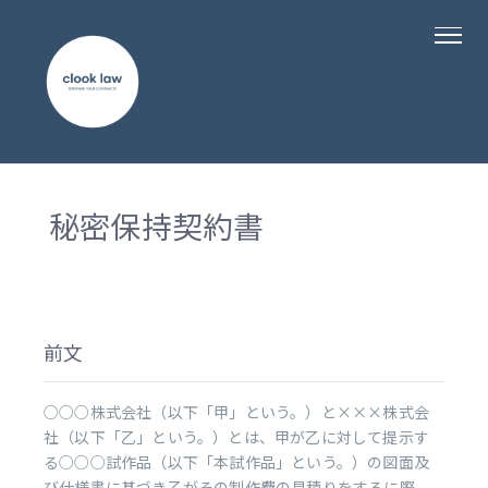
秘密保持契約書
前文
○○○株式会社（以下「甲」という。）と×××株式会
社（以下「乙」という。）とは、甲が乙に対して提示す
る○○○試作品（以下「本試作品」という。）の図面及
び仕様書に基づき乙がその制作費の見積りをするに際