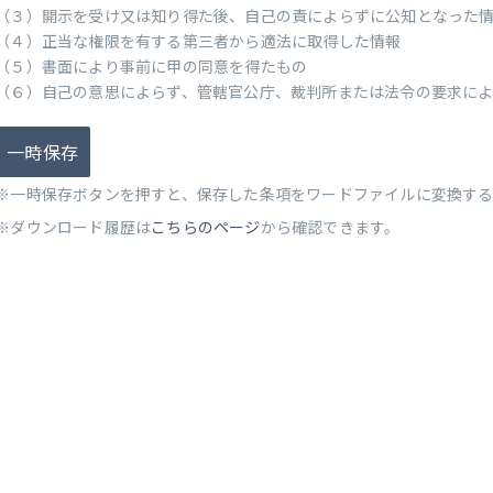
（３）開示を受け又は知り得た後、自己の責によらずに公知となった
（４）正当な権限を有する第三者から適法に取得した情報
（５）書面により事前に甲の同意を得たもの
（６）自己の意思によらず、管轄官公庁、裁判所または法令の要求に
一時保存
※一時保存ボタンを押すと、保存した条項をワードファイルに変換す
※ダウンロード履歴は
こちらのページ
から確認できます。