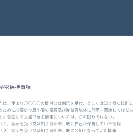
秘密保持事項
乙は、甲より○○○○の提供又は開示を受け、若しくは知り得た技術
のために必要かつ最小限の役員及び従業員以外に開示・漏洩してはな
とが書面にて立証できる情報については、この限りではない。
（１）開示を受け又は知り得た際、既に自己が保有していた情報
（２）開示を受け又は知り得た際、既に公知となっていた情報