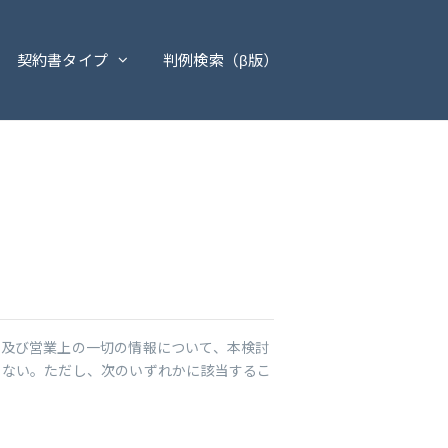
契約書タイプ
判例検索（β版）
上及び営業上の一切の情報について、本検討
らない。ただし、次のいずれかに該当するこ