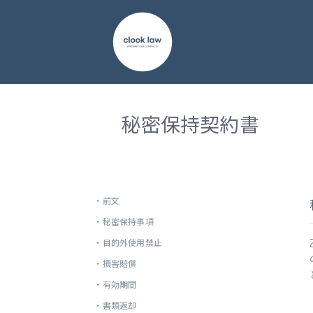
秘密保持契約書
・
前文
・
秘密保持事項
・
目的外使用禁止
・
損害賠償
・
有効期間
・
書類返却