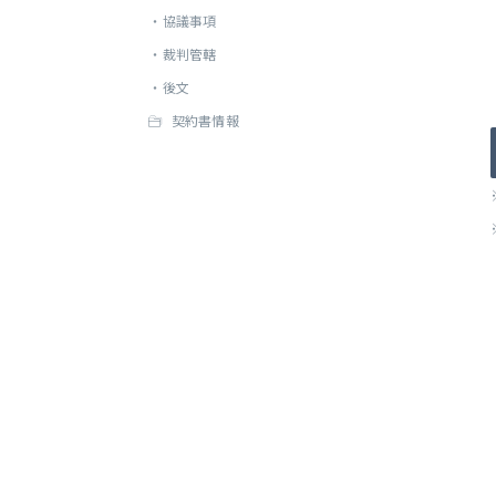
・
協議事項
・
裁判管轄
・
後文
契約書情報