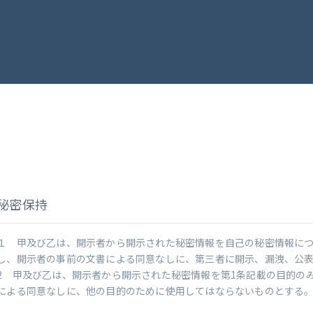
秘密保持
１ 甲及び乙は、開示者から開示された秘密情報を自己の秘密情報に
し、開示者の事前の文書による同意なしに、第三者に開示、漏洩、公
2 甲及び乙は、開示者から開示された秘密情報を第1条記載の目的の
による同意なしに、他の目的のために使用してはならないものとする