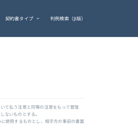
契約書タイプ
判例検索（β版）
ついて払う注意と同等の注意をもって管理
表しないものとする。
みに使用するものとし、相手方の事前の書面
。