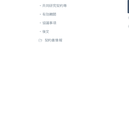
・
共同研究契約等
・
有効期間
・
協議事項
・
後文
契約書情報