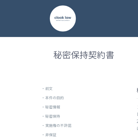
秘密保持契約書
・
前文
・
本件の目的
・
秘密情報
・
秘密保持
・
実施権の不許諾
・
非保証