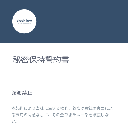
秘密保持誓約書
譲渡禁止
本契約により当社に生ずる権利、義務は貴社の書面によ
る事前の同意なしに、その全部または一部を譲渡しな
い。