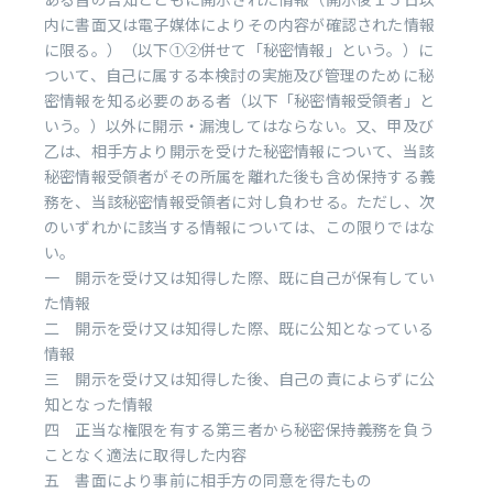
内に書面又は電子媒体によりその内容が確認された情報
に限る。）（以下①②併せて「秘密情報」という。）に
ついて、自己に属する本検討の実施及び管理のために秘
密情報を知る必要のある者（以下「秘密情報受領者」と
いう。）以外に開示・漏洩してはならない。又、甲及び
乙は、相手方より開示を受けた秘密情報について、当該
秘密情報受領者がその所属を離れた後も含め保持する義
務を、当該秘密情報受領者に対し負わせる。ただし、次
のいずれかに該当する情報については、この限りではな
い。
一 開示を受け又は知得した際、既に自己が保有してい
た情報
二 開示を受け又は知得した際、既に公知となっている
情報
三 開示を受け又は知得した後、自己の責によらずに公
知となった情報
四 正当な権限を有する第三者から秘密保持義務を負う
ことなく適法に取得した内容
五 書面により事前に相手方の同意を得たもの