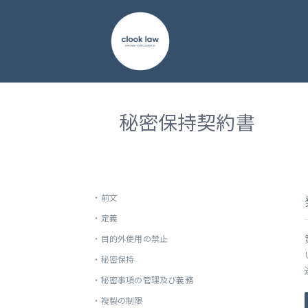
秘密保持契約書
・
前文
・
定義
・
目的外使用の禁止
・
秘密保持
・
秘密事項の管理及び義務
・
複製の制限