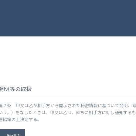
発明等の取扱
第７条 甲又は乙が相手方から開示された秘密情報に基づいて発明、考
いう。）をなしたときは、甲又は乙は、直ちに相手方に対し通知する
途協議の上決定する。