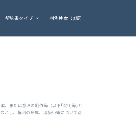
契約書タイプ
判例検索（β版）
案、または意匠の創作等（以下｢発明等｣と
ものとし、権利の帰属、取扱い等について別