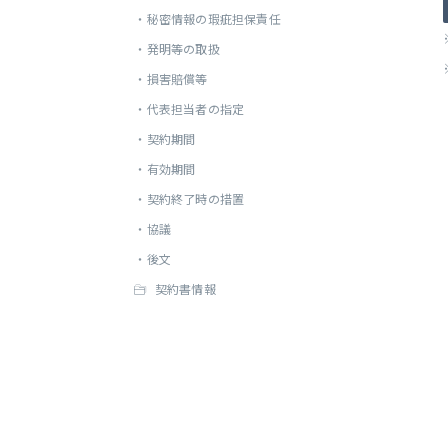
・
秘密情報の瑕疵担保責任
・
発明等の取扱
・
損害賠償等
・
代表担当者の指定
・
契約期間
・
有効期間
・
契約終了時の措置
・
協議
・
後文
契約書情報