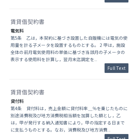
賃貸借契約書
電気料
第5条 乙は，本契約に基づき設置した自販機には電気の使
用量を計る子メータを設置するものとする。 2 甲は，施設
全体の前月電気使用料の単価に基づき当該月の子メータの
表示する使用料を計算し，翌月末迄調定を
...
Full Text
賃貸借契約書
貸付料
第4条 貸付料は，売上金額に貸付料率＿％を乗じたものに
別途消費税及び地方消費税相当額を加算した額とし，乙
は，甲が発行する納入通知書により，甲の指定する日まで
に支払うものとする。なお，消費税及び地方消費
...
Full Text