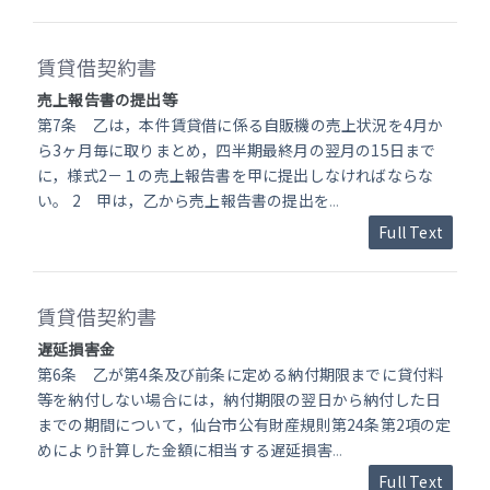
賃貸借契約書
売上報告書の提出等
第7条 乙は，本件賃貸借に係る自販機の売上状況を4月か
ら3ヶ月毎に取りまとめ，四半期最終月の翌月の15日まで
に，様式2－１の売上報告書を甲に提出しなければならな
い。 2 甲は，乙から売上報告書の提出を
...
Full Text
賃貸借契約書
遅延損害金
第6条 乙が第4条及び前条に定める納付期限までに貸付料
等を納付しない場合には，納付期限の翌日から納付した日
までの期間について，仙台市公有財産規則第24条第2項の定
めにより計算した金額に相当する遅延損害
...
Full Text