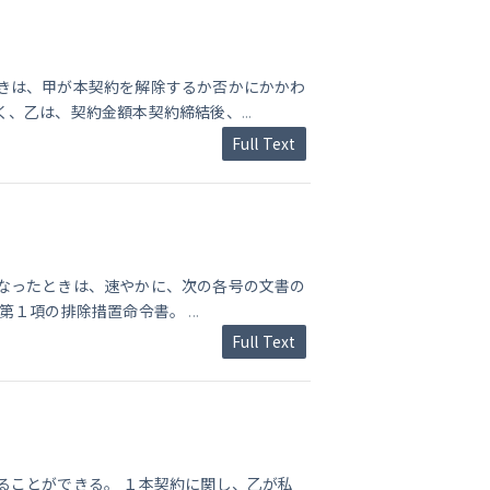
きは、甲が本契約を解除するか否かにかかわ
く、乙は、契約金額本契約締結後、
...
Full Text
なったときは、速やかに、次の各号の文書の
条第１項の排除措置命令書。
...
Full Text
ることができる。 １本契約に関し、乙が私