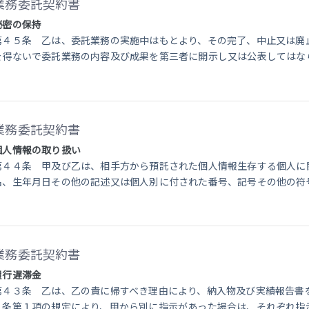
業務委託契約書
秘密の保持
第４５条 乙は、委託業務の実施中はもとより、その完了、中止又は廃
を得ないで委託業務の内容及び成果を第三者に開示し又は公表してはな
業務委託契約書
個人情報の取り扱い
第４４条 甲及び乙は、相手方から預託された個人情報生存する個人に
名、生年月日その他の記述又は個人別に付された番号、記号その他の符
業務委託契約書
履行遅滞金
第４３条 乙は、乙の責に帰すべき理由により、納入物及び実績報告書
４条第１項の規定により、甲から別に指示があった場合は、それぞれ指