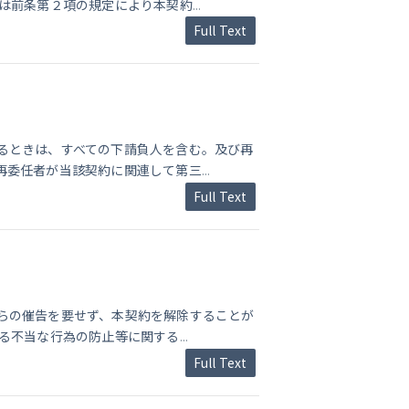
又は前条第２項の規定により本契約
...
Full Text
るときは、すべての下請負人を含む。及び再
再委任者が当該契約に関連して第三
...
Full Text
らの催告を要せず、本契約を解除することが
よる不当な行為の防止等に関する
...
Full Text