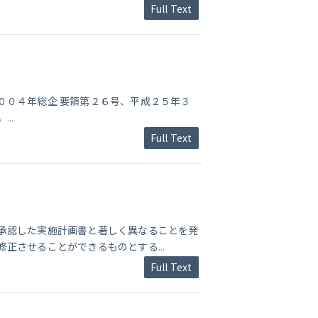
Full Text
００４年総企 要領第２６号、平成２５年３
。
...
Full Text
承認した実施計画書と著しく異なることを発
修正させることができるものとする
...
Full Text