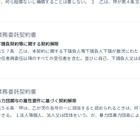
て、何ら賠償ないし補償することは要しない。 ２ 乙は、甲が第４条
業務委託契約書
下請負契約等に関する契約解除
第５７条 乙は、本契約に関する下請負人等下請負人下請が数次にわた
委任者再委任以降のすべての受任者を含む。並びに自己、下請負人又は
業務委託契約書
暴力団関与の属性要件に基づく契約解除
第５６条 甲は、乙が次の各号の一に該当すると認められるときは、何
できる。 １法人等個人、法人又は団体をいう。が、暴力団暴力団員に