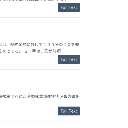
Full Text
合は、契約金額に対して１００分の１０を乗
ものとする。 ２ 甲は、乙が前項
...
Full Text
様式第２０による委託業務進捗状況報告書を
Full Text