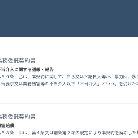
業務委託契約書
不当介入に関する通報・報告
第５９条 乙は、本契約に関して、自ら又は下請負人等が、暴力団、暴
不当要求又は業務妨害等の不当介入以下「不当介入」という。を受けた
業務委託契約書
損害賠償
第５８条 甲は、第４条又は前条第２項の規定により本契約を解除した