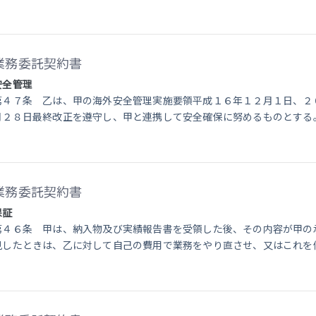
業務委託契約書
安全管理
第４７条 乙は、甲の海外安全管理実施要領平成１６年１２月１日、２
月２８日最終改正を遵守し、甲と連携して安全確保に努めるものとする
業務委託契約書
保証
第４６条 甲は、納入物及び実績報告書を受領した後、その内容が甲の
見したときは、乙に対して自己の費用で業務をやり直させ、又はこれを