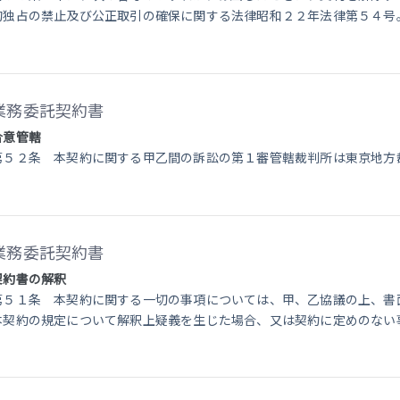
的独占の禁止及び公正取引の確保に関する法律昭和２２年法律第５４号
業務委託契約書
合意管轄
第５２条 本契約に関する甲乙間の訴訟の第１審管轄裁判所は東京地方
業務委託契約書
契約書の解釈
第５１条 本契約に関する一切の事項については、甲、乙協議の上、書
本契約の規定について解釈上疑義を生じた場合、又は契約に定めのない