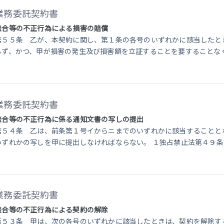
業務委託契約書
談合等の不正行為による損害の賠償
第５５条 乙が、本契約に関し、第１条の各号のいずれかに該当したと
らず、かつ、甲が損害の発生及び損害額を立証することを要することな
業務委託契約書
談合等の不正行為に係る通知文書の写しの提出
第５４条 乙は、前条第１号イからニまでのいずれかに該当することと
いずれかの写しを甲に提出しなければならない。 １独占禁止法第４９
業務委託契約書
談合等の不正行為による契約の解除
第５３条 甲は、次の各号のいずれかに該当したときは、契約を解除す