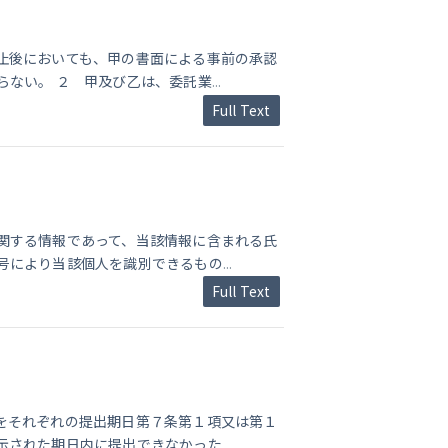
止後においても、甲の書面による事前の承認
らない。 ２ 甲及び乙は、委託業
...
Full Text
関する情報であって、当該情報に含まれる氏
号により当該個人を識別できるもの
...
Full Text
をそれぞれの提出期日第７条第１項又は第１
示された期日内に提出できなかった
...