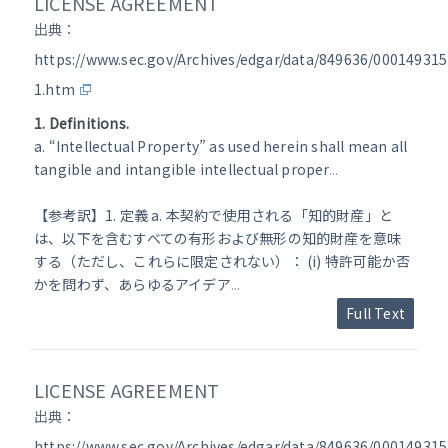
LICENSE AGREEMENT
出典：
https://www.sec.gov/Archives/edgar/data/849636/00014931
1.htm
1. Definitions.
a. “Intellectual Property” as used herein shall mean all
tangible and intangible intellectual proper
...
【参考訳】1. 定義 a. 本契約で使用される「知的財産」と
は、以下を含むすべての有形および無形の知的財産を意味
する（ただし、これらに限定されない）： (i) 特許可能か否
かを問わず、あらゆるアイデア
...
Full Text
LICENSE AGREEMENT
出典：
https://www.sec.gov/Archives/edgar/data/849636/00014931